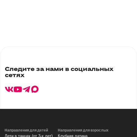
9 школа, корпус 2
ул.Курыжова, стр 7а, г. Домодедово
Время работы:
Пн-Сб 8:00 - 20:00,
Вс - выходной
Каширское шоссе д.1
Каширское шоссе д.1
Следите за нами в социальных
Время работы:
сетях
Пн-Вс 10:00 - 22:00,
без перерывов и выходных
Направления для детей
Направления для взрослых
Дети в танцах (от 3-х лет)
Клубная латина