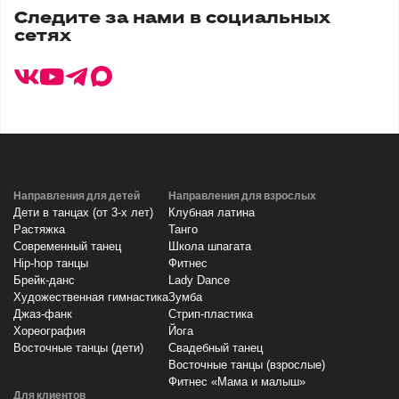
Следите за нами в социальных
Время работы:
сетях
Пн-Вс 10:00 - 22:00,
без перерывов и выходных
Направления для детей
Направления для взрослых
Дети в танцах (от 3-х лет)
Клубная латина
Растяжка
Танго
Современный танец
Школа шпагата
Hip-hop танцы
Фитнес
Брейк-данс
Lady Dance
Художественная гимнастика
Зумба
Джаз-фанк
Стрип-пластика
Хореография
Йога
Восточные танцы (дети)
Свадебный танец
Восточные танцы (взрослые)
Фитнес «Мама и малыш»
Для клиентов