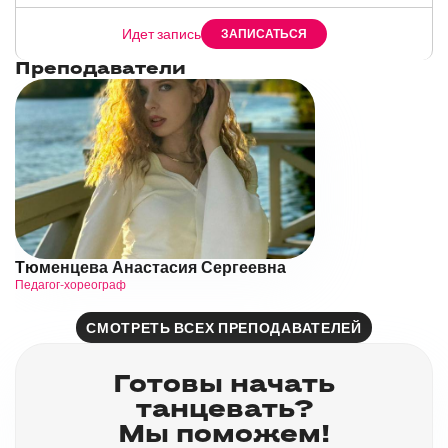
это лучшая терапия от стресса и источник
вдохновения.
Идет запись
ЗАПИСАТЬСЯ
Кроме того все занятия у нас проходят под красивую и
Преподаватели
зажигательную музыку. Не стоит терять времени, сделайте
шаг на встречу красивому и гибкому телу уже сегодня с
танцевальным направлением Lady Dance!
Тюменцева Анастасия Сергеевна
Педагог-хореограф
СМОТРЕТЬ ВСЕХ ПРЕПОДАВАТЕЛЕЙ
Готовы начать
танцевать?
Мы поможем!