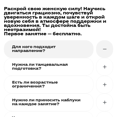
Раскрой свою женскую силу!
Научись
двигаться грациозно, почувствуй
уверенность в каждом шаге и открой
новую себя в атмосфере поддержки и
вдохновения. Ты достойна быть
неотразимой!
Первое занятие — бесплатно.
Для кого подходит
направление?
Нужна ли танцевальная
подготовка?
Для всех девушек, кто хочет раскрепоститься,
полюбить свое тело и развить пластику.
Для тех, кто мечтает уверенно и красиво
Есть ли возрастные
Нет! Наши тренера обучают всему с нуля. Программа
ограничения?
танцевать, в том числе на каблуках.
построена так, чтобы каждая женщина могла постепенно
Для тех, кто ищет гармонию, хочет снять стресс и
освоить все элементы.
Нужно ли приносить каблуки
выразить себя через танец.
Направлением Lady Dance занимаются женщины от 18 лет.
на каждое занятие?
Группы формируем с учетом возраста и подготовки —
здесь каждая найдет комфортную атмосферу!