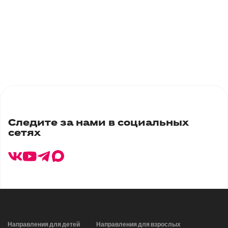
Вс - выходной
9 школа, корпус 2
ул.Курыжова, стр 7а, г. Домодедово
Время работы:
Пн-Сб 8:00 - 20:00,
Вс - выходной
Каширское шоссе д.1
Каширское шоссе д.1
Следите за нами в социальных
Время работы:
сетях
Пн-Вс 10:00 - 22:00,
без перерывов и выходных
Направления для детей
Направления для взрослых