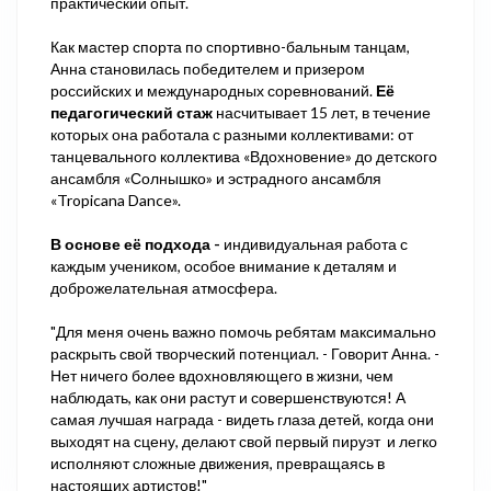
практический опыт.
Как мастер спорта по спортивно-бальным танцам,
Анна становилась победителем и призером
российских и международных соревнований.
Её
педагогический стаж
насчитывает 15 лет, в течение
которых она работала с разными коллективами: от
танцевального коллектива «Вдохновение» до детского
ансамбля «Солнышко» и эстрадного ансамбля
«Tropicana Dance».
В основе её подхода -
индивидуальная работа с
каждым учеником, особое внимание к деталям и
доброжелательная атмосфера.
"Для меня очень важно помочь ребятам максимально
раскрыть свой творческий потенциал. - Говорит Анна. -
Нет ничего более вдохновляющего в жизни, чем
наблюдать, как они растут и совершенствуются! А
самая лучшая награда - видеть глаза детей, когда они
выходят на сцену, делают свой первый пируэт и легко
исполняют сложные движения, превращаясь в
настоящих артистов!"