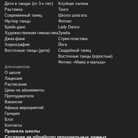
Дети в танцах (от 3-х лет)
Клубная латина
Растяжка
Танго
Современный танец
Школа шпагата
Hip-hop танцы
Фитнес
Брейк-данс
Lady Dance
Художественная гимнастика
Зумба
Джаз-фанк
Стрип-пластика
Хореография
Йога
Восточные танцы (дети)
Свадебный танец
Восточные танцы (взрослые)
Фитнес «Мама и малыш»
Для клиентов
О школе
Лицензия
Расписание
Цены на абонементы
Преподаватели
Вакансии
Афиша мероприятий
Галерея
Блог
Контакты
Правила школы
Согласие на обработку персональных данных