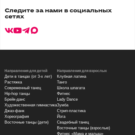
Каширское шоссе д.1
Следите за нами в социальных
Время работы:
сетях
Пн-Вс 10:00 - 22:00,
без перерывов и выходных
Направления для детей
Направления для взрослых
Дети в танцах (от 3-х лет)
Клубная латина
Растяжка
Танго
Современный танец
Школа шпагата
Hip-hop танцы
Фитнес
Брейк-данс
Lady Dance
Художественная гимнастика
Зумба
Джаз-фанк
Стрип-пластика
Хореография
Йога
Восточные танцы (дети)
Свадебный танец
Восточные танцы (взрослые)
Фитнес «Мама и малыш»