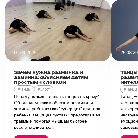
01.04.2026
25.03.2
Зачем нужна разминка и
Танцы
заминка: объясняем детям
разви
простыми словами
интел
#Танцы
#Спорт
#Танцы
Почему нельзя начинать танцевать сразу?
Танец — 
Объясняем, каким образом разминка и
координа
заминка работают как "суперщит" для тела
как хор
ребенка, защищая суставы, предотвращая
инструм
травмы и помогая мышцам быстрее
эмоцион
восстанавливаться.
самовыр