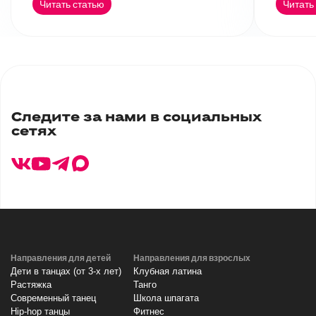
Читать статью
Читать
Следите за нами в социальных
сетях
Направления для детей
Направления для взрослых
Дети в танцах (от 3-х лет)
Клубная латина
Растяжка
Танго
Современный танец
Школа шпагата
Hip-hop танцы
Фитнес